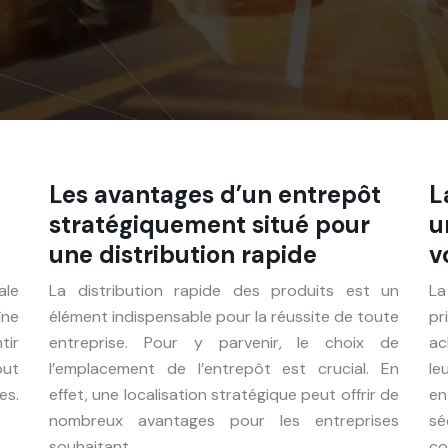
Les avantages d’un entrepôt
L
stratégiquement situé pour
u
une distribution rapide
v
ale
La distribution rapide des produits est un
La
ne
élément indispensable pour la réussite de toute
pr
tir
entreprise. Pour y parvenir, le choix de
ac
out
l’emplacement de l’entrepôt est crucial. En
le
es.
effet, une localisation stratégique peut offrir de
en
nombreux avantages pour les entreprises
sé
souhaitant…
co